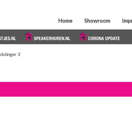
Home
Showroom
Imp
STJES.NL
SPEAKERHUREN.NL
CORONA UPDATE
edslinger 3