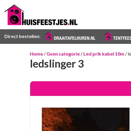
Direct bestellen:
DRAAITAFELHUREN.NL
TENTFEE
Home
/
Geen categorie
/
Led prik kabel 10m
/ l
ledslinger 3