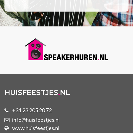
HUISFEESTJES
.
NL
+31 23 205 20 72
info@huisfeestjes.nl
www.huisfeestjes.nl