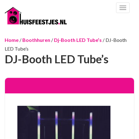
Toggl
naviga
Home
/
Boothhuren
/
Dj-Booth LED Tube’s
/ DJ-Booth
LED Tube’s
DJ-Booth LED Tube’s