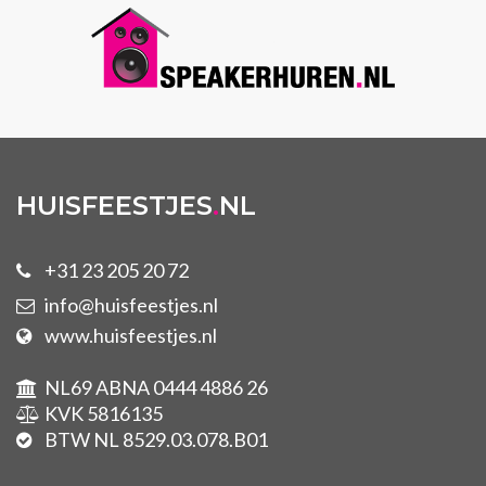
HUISFEESTJES
.
NL
+31 23 205 20 72
info@huisfeestjes.nl
www.huisfeestjes.nl
NL69 ABNA 0444 4886 26
KVK 5816135
BTW NL 8529.03.078.B01