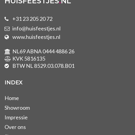
HUISFEESTJES
.
NL
+31 23 205 20 72
info@huisfeestjes.nl
www.huisfeestjes.nl
NL69 ABNA 0444 4886 26
KVK 5816135
BTW NL 8529.03.078.B01
INDEX
Home
Showroom
Impressie
Over ons