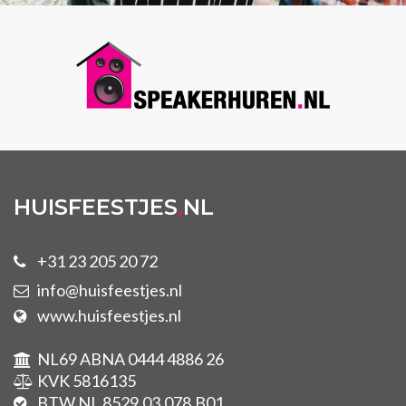
HUISFEESTJES
.
NL
+31 23 205 20 72
info@huisfeestjes.nl
www.huisfeestjes.nl
NL69 ABNA 0444 4886 26
KVK 5816135
BTW NL 8529.03.078.B01