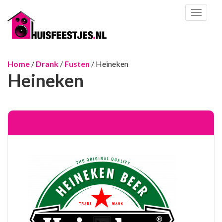
Toggl
naviga
Home
/
Drank
/
Fusten
/ Heineken
Heineken