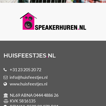
HUISFEESTJES
.
NL
+31 23 205 20 72
info@huisfeestjes.nl
www.huisfeestjes.nl
NL69 ABNA 0444 4886 26
KVK 5816135