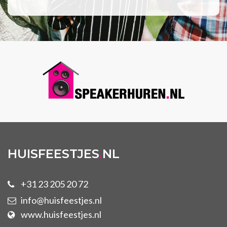
HUISFEESTJES
.
NL
+31 23 205 20 72
info@huisfeestjes.nl
www.huisfeestjes.nl