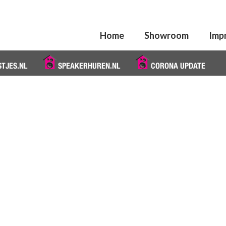
Home
Showroom
Imp
STJES.NL
SPEAKERHUREN.NL
CORONA UPDATE