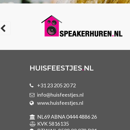
HUISFEESTJES
.
NL
+31 23 205 20 72
info@huisfeestjes.nl
www.huisfeestjes.nl
NL69 ABNA 0444 4886 26
KVK 5816135