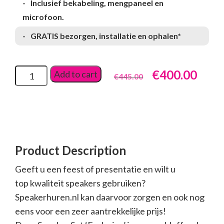
Inclusief bekabeling, mengpaneel en
microfoon.
GRATIS bezorgen, installatie en ophalen*
Original
Curr
€
400.00
Add to cart
€
445.00
price
pric
was:
is:
€445.00.
€400
Product Description
Geeft u een feest of presentatie en wilt u
top kwaliteit speakers gebruiken?
Speakerhuren.nl kan daarvoor zorgen en ook nog
eens voor een zeer aantrekkelijke prijs!