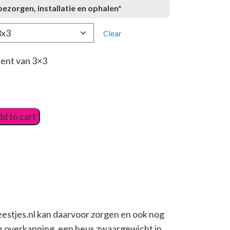
ezorgen, installatie en ophalen*
Clear
ent van 3×3
d to cart
eestjes.nl kan daarvoor zorgen en ook nog
ale overkapping, een heus zwaargewicht in