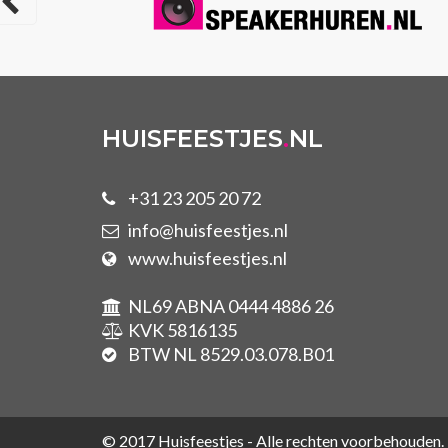
HUISFEESTJES
.
NL
+31 23 205 20 72
info@huisfeestjes.nl
www.huisfeestjes.nl
NL69 ABNA 0444 4886 26
KVK 5816135
BTW NL 8529.03.078.B01
© 2017 Huisfeestjes - Alle rechten voorbehouden.