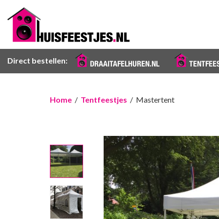
Direct bestellen:
DRAAITAFELHUREN.NL
TENTFEE
Home
/
Tentfeestjes
/ Mastertent