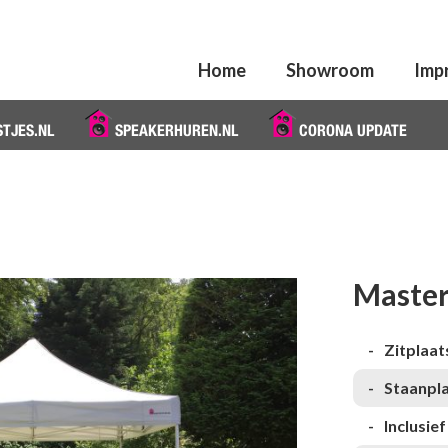
Home
Showroom
Imp
STJES.NL
SPEAKERHUREN.NL
CORONA UPDATE
Master
Zitplaat
Staanpl
Inclusie