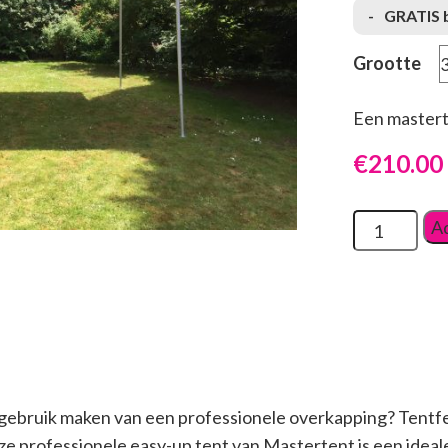
GRATIS b
Grootte
Een mastert
€
210.00
Ad
 u gebruik maken van een professionele overkapping? Tentf
eze professionele easy-up tent van Mastertent is een ide