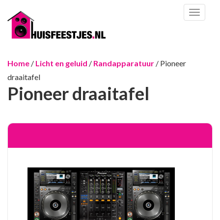
Toggl
naviga
Home
/
Licht en geluid
/
Randapparatuur
/ Pioneer
draaitafel
Pioneer draaitafel