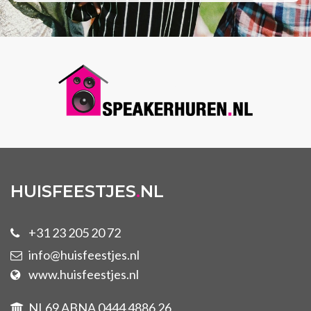
HUISFEESTJES
.
NL
+31 23 205 20 72
info@huisfeestjes.nl
www.huisfeestjes.nl
NL69 ABNA 0444 4886 26