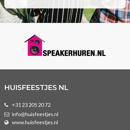
HUISFEESTJES
.
NL
+31 23 205 20 72
info@huisfeestjes.nl
www.huisfeestjes.nl