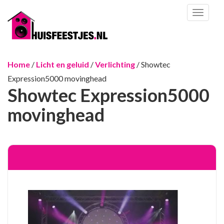
Toggl
naviga
Home
/
Licht en geluid
/
Verlichting
/ Showtec
Expression5000 movinghead
Showtec Expression5000
movinghead