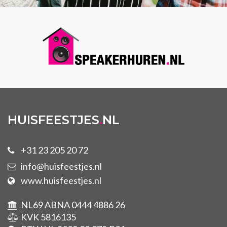
HUISFEESTJES
.
NL
+31 23 205 20 72
info@huisfeestjes.nl
www.huisfeestjes.nl
NL69 ABNA 0444 4886 26
KVK 5816135