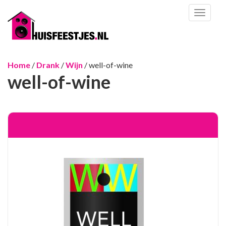
Toggl
naviga
Home
/
Drank
/
Wijn
/ well-of-wine
well-of-wine