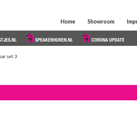
Home
Showroom
Imp
STJES.NL
SPEAKERHUREN.NL
CORONA UPDATE
ar set 3