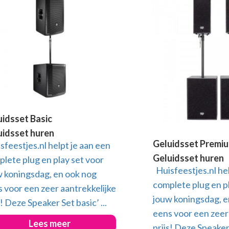
uidsset Basic
uidsset huren
Geluidsset Premi
feestjes.nl helpt je aan een
Geluidsset huren
lete plug en play set voor
Huisfeestjes.nl hel
 koningsdag, en ook nog
complete plug en p
 voor een zeer aantrekkelijke
jouw koningsdag, e
s! Deze Speaker Set basic’ ...
eens voor een zeer
Lees meer
prijs! Deze Speaker