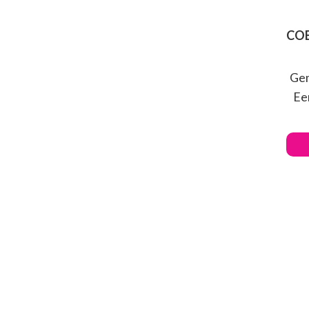
COB
Gem
Ee