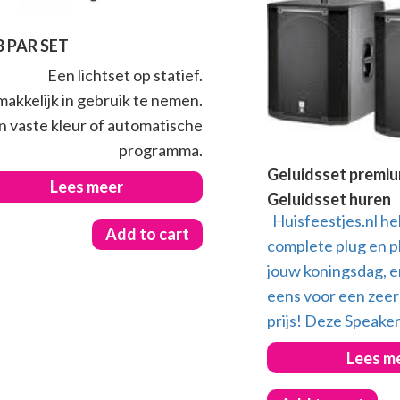
 PAR SET
Een lichtset op statief.
akkelijk in gebruik te nemen.
n vaste kleur of automatische
programma.
Geluidsset premiu
Lees meer
Geluidsset huren
Huisfeestjes.nl hel
Add to cart
complete plug en p
jouw koningsdag, e
eens voor een zeer
prijs! Deze Speaker
Lees m