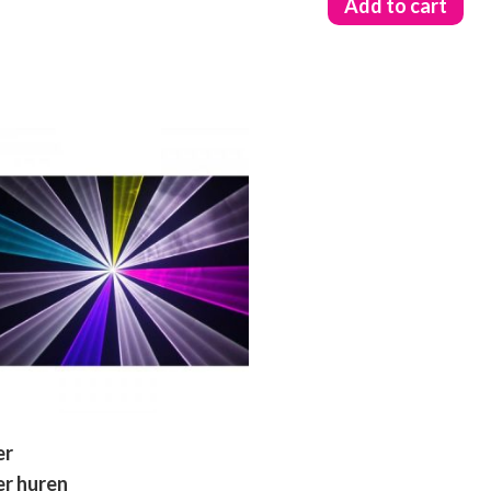
Add to cart
er
er huren