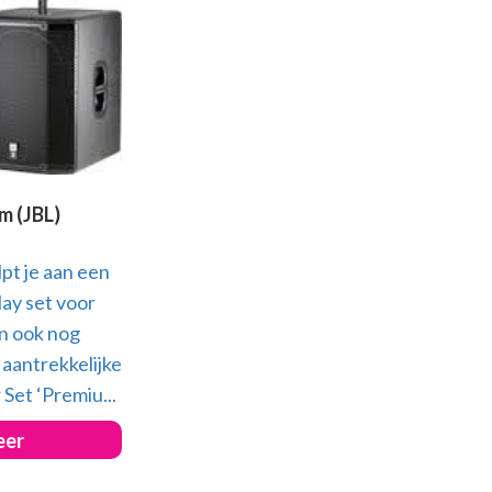
m (JBL)
pt je aan een
lay set voor
n ook nog
 aantrekkelijke
 Set ‘Premiu...
eer