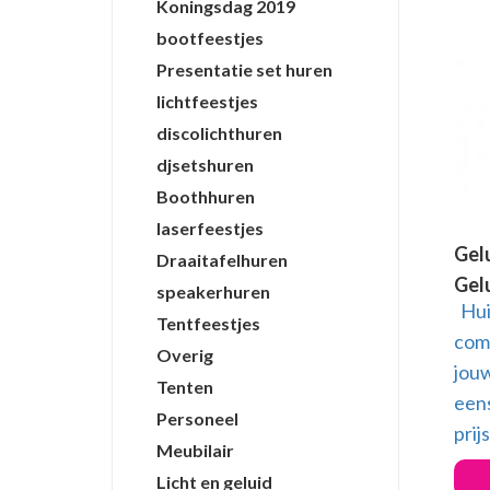
Koningsdag 2019
bootfeestjes
Presentatie set huren
lichtfeestjes
discolichthuren
djsetshuren
Boothhuren
laserfeestjes
Gel
Draaitafelhuren
Gel
speakerhuren
Huis
Tentfeestjes
comp
Overig
jouw
Tenten
eens
Personeel
prij
Meubilair
Licht en geluid