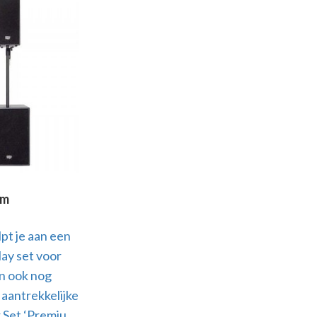
um
pt je aan een
lay set voor
n ook nog
 aantrekkelijke
 Set ‘Premiu...