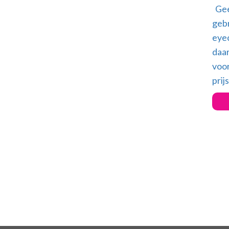
Geef
geb
eyec
daar
voor
prij