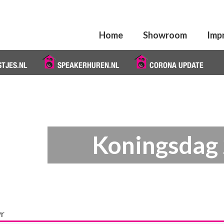
Home
Showroom
Imp
STJES.NL
SPEAKERHUREN.NL
CORONA UPDATE
Koningsdag
r